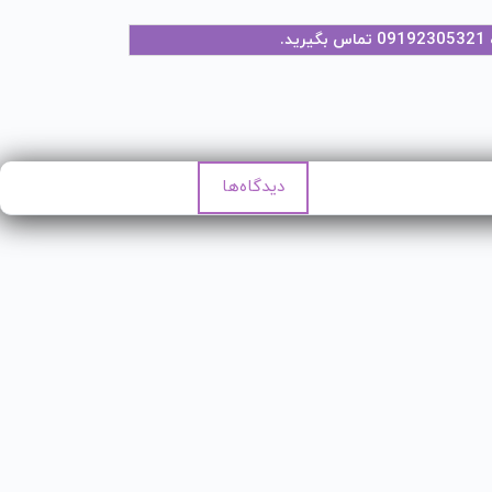
09192305321
ه
تماس بگیرید.
دیدگاه‌ها