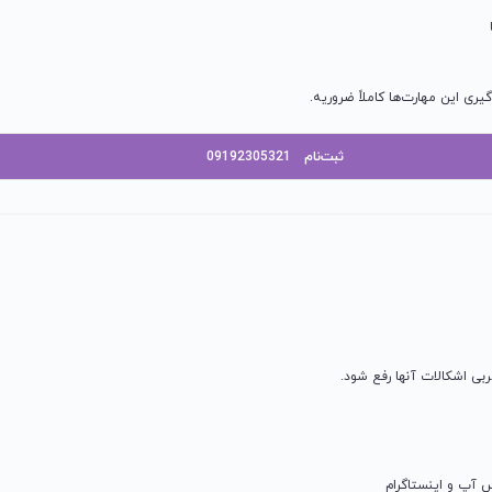
ری این مهارت‌ها کاملاً ضروریه.
ثبت‌نام
09192305321