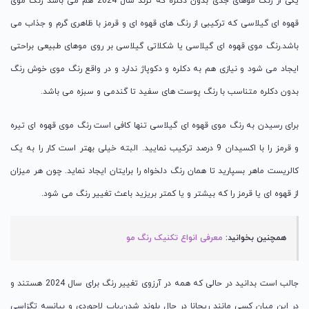
یکی از رنگ موهای جدی بدون دکلره که ترند سال 2024 هم می باشد رنگ موی
قهوه ای گیلاسی که ترکیبی از رنگ های قهوه ای و قرمز با ظاهری گرم و جذاب می
باشد.رنگ موی قهوه ای گیلاسی یا شکلاتی گیلاسی بر روی موهای طبیعی براحتی
ایجاد می شود و نیازی هم به دکلره و دکوپاژ ندارد و در واقع رنگ موی خوش رنگ
بدون دکلره متناسب با رنگ پوست های سفید تا گندمی و سبزه می باشد.
برای رسیدن به رنگ موی قهوه ای گیلاسی تنها کافی است رنگ موی قهوه ای تیره
و قرمز را با اکسیدان 9 درصد ترکیب نمایید. البته خیلی بهتر است کار را به یک
کالریست ماهر بسپارید تا همان رنگ دلخواه را برایتان ایجاد نماید. چون هر میزان
از قهوه ای یا قرمز را که بیشتر و یا کمتر بریزید باعث تغییر رنگ می شود.
همچنین بخوانید:
معرفی انواع تکنیک رنگ مو
جالب است بدانید در حالی که همه در آرزوی تغییر رنگ برای سال 2024 هستند و
در این میان کسی مانند ریحانا در حال بلوند شدن,باب لاجوردی و بیانسه تگزاسی