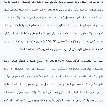
در جواب این سوال باید خیلی محکم بگویم خیر و بعد یک محصول دروغین را که
تحت عنوان شامپو رنگ پری دریایی یا shoupin می باشد را به شما معرفی کنم.
ادعا شده است که این محصول که در بسته بندی های کرمی تیوپ رنگ مو است
می تواند موهای طبیعی را که دکلره نشده است یا موهای تیره را با یک بار رنگ
گذاری به رنگ خیلی روشن بلوند برساند.ولی این کاملا دروغ و فقط شوآف تبلیغاتی
است. کافی است در یوتیوب کلمه ی shoupin را سرچ کنید و می توانید ببینید
که چه فیلم های نارضایتی از این محصول به تصویر کشیده شده است.
حتی می توانید در گوگل کلمه shoupin color را سرچ کنید تا وبلاگ هارلی وایلد
نویسنده پرفروش مجموعه دیسکی ریپرز را ببینید. در این محصول از برند
ماتریسک استفاده شده است که البته بهتر است بگویم سواستفاده چون شرکت
ماتریسک, شرکت معتبری است و اصلا تا به حال چنین محصولی را نداشتند. طبق
بررسی هایی که ما انجام دادیم این محصول تنها یک رنگ مو معمولی است که
می بایست با اکسیدان 12 درصد ترکیب شود و فقط روی موی دکلره شده اثر گذار