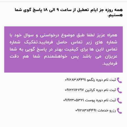
همه روزه جز ایام تعطیل از ساعت 9 الی 18 پاسخ گوی شما
هستیم.
همراه عزیز لطفا طبق موضوع درخواستی و سوال خود با
شماره های زیر تماس حاصل فرمایید.تفکیک شماره
تماس لاین ها برای کیفیت بهتر در پاسخ گویی به شما
عزیزان می باشد پس خواهشمندم شما هم دقت
فرمایید.
ثبت نام دوره رنگمو 09128384491
ثبت نام دوره کراتین 09122116797
ثبت نام دوره پوست 09192305321
رزرو خدمات 09128384491